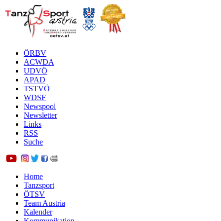
ÖRBV
ACWDA
UDVÖ
APAD
TSTVÖ
WDSF
Newspool
Newsletter
Links
RSS
Suche
Home
Tanzsport
ÖTSV
Team Austria
Kalender
Kommunikation