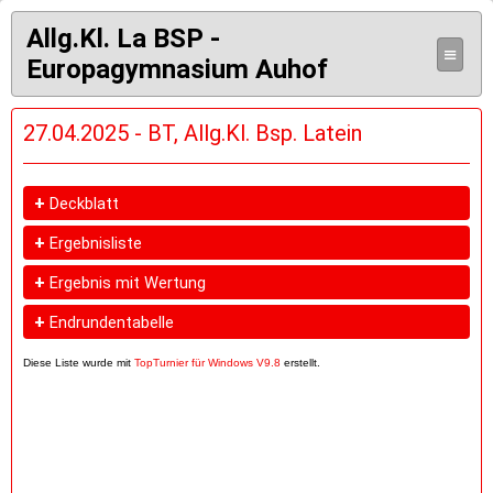
Allg.Kl. La BSP -
≡
Europagymnasium Auhof
27.04.2025 - BT, Allg.Kl. Bsp. Latein
+
Deckblatt
+
Ergebnisliste
+
Ergebnis mit Wertung
+
Endrundentabelle
Diese Liste wurde mit
TopTurnier für Windows V9.8
erstellt.