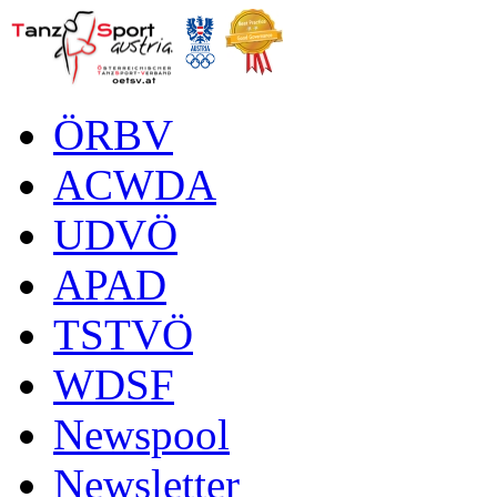
ÖRBV
ACWDA
UDVÖ
APAD
TSTVÖ
WDSF
Newspool
Newsletter