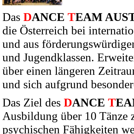
Das
D
ANCE
T
EAM AUS
die Österreich bei internati
und aus förderungswürdigen
und Jugendklassen.
Erweiter
über einen längeren Zeitra
und sich aufgrund
besondere
Das Ziel des
D
ANCE
T
EA
Ausbildung über 10 Tänze 
psychischen Fähigkeiten w