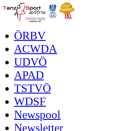
ÖRBV
ACWDA
UDVÖ
APAD
TSTVÖ
WDSF
Newspool
Newsletter