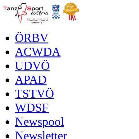
ÖRBV
ACWDA
UDVÖ
APAD
TSTVÖ
WDSF
Newspool
Newsletter