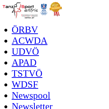
ÖRBV
ACWDA
UDVÖ
APAD
TSTVÖ
WDSF
Newspool
Newsletter