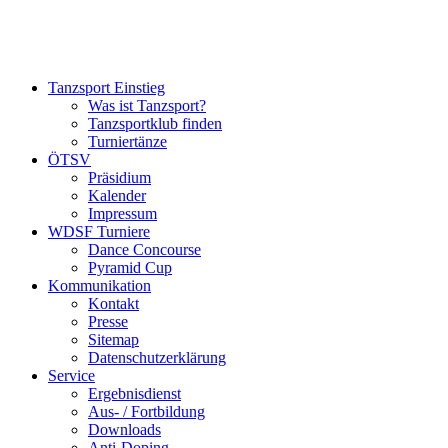
Tanzsport Einstieg
Was ist Tanzsport?
Tanzsportklub finden
Turniertänze
ÖTSV
Präsidium
Kalender
Impressum
WDSF Turniere
Dance Concourse
Pyramid Cup
Kommunikation
Kontakt
Presse
Sitemap
Datenschutzerklärung
Service
Ergebnisdienst
Aus- / Fortbildung
Downloads
Anti-Doping