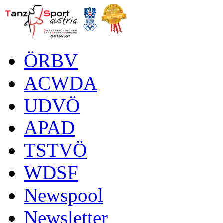
ÖRBV
ACWDA
UDVÖ
APAD
TSTVÖ
WDSF
Newspool
Newsletter