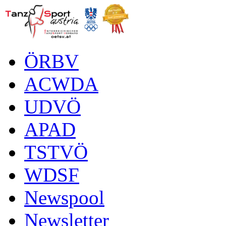
ÖRBV
ACWDA
UDVÖ
APAD
TSTVÖ
WDSF
Newspool
Newsletter