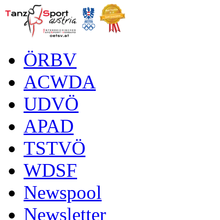
ÖRBV
ACWDA
UDVÖ
APAD
TSTVÖ
WDSF
Newspool
Newsletter