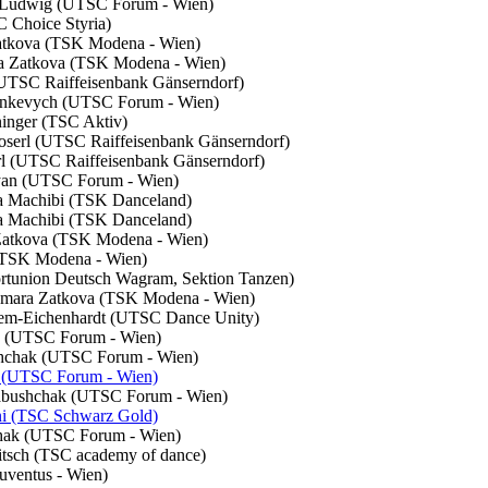
ov-Ludwig (UTSC Forum - Wien)
C Choice Styria)
Zatkova (TSK Modena - Wien)
ara Zatkova (TSK Modena - Wien)
 (UTSC Raiffeisenbank Gänserndorf)
 Zinkevych (UTSC Forum - Wien)
ninger (TSC Aktiv)
Loserl (UTSC Raiffeisenbank Gänserndorf)
rl (UTSC Raiffeisenbank Gänserndorf)
etyan (UTSC Forum - Wien)
ya Machibi (TSK Danceland)
ya Machibi (TSK Danceland)
 Zatkova (TSK Modena - Wien)
c (TSK Modena - Wien)
portunion Deutsch Wagram, Sektion Tanzen)
Tamara Zatkova (TSK Modena - Wien)
kodem-Eichenhardt (UTSC Dance Unity)
yan (UTSC Forum - Wien)
ushchak (UTSC Forum - Wien)
a (UTSC Forum - Wien)
Babushchak (UTSC Forum - Wien)
ni (TSC Schwarz Gold)
chak (UTSC Forum - Wien)
itsch (TSC academy of dance)
uventus - Wien)