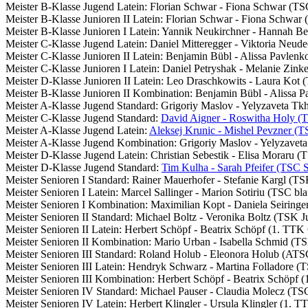
Meister B-Klasse Jugend Latein: Florian Schwar - Fiona Schwar (T
Meister B-Klasse Junioren II Latein: Florian Schwar - Fiona Schwar
Meister B-Klasse Junioren I Latein: Yannik Neukirchner - Hannah B
Meister C-Klasse Jugend Latein: Daniel Mitteregger - Viktoria Neu
Meister C-Klasse Junioren II Latein: Benjamin Bübl - Alissa Pavle
Meister C-Klasse Junioren I Latein: Daniel Petryshak - Melanie Zi
Meister D-Klasse Junioren II Latein: Leo Draschkowits - Laura Kot
Meister B-Klasse Junioren II Kombination: Benjamin Bübl - Alissa
Meister A-Klasse Jugend Standard: Grigoriy Maslov - Yelyzaveta T
Meister C-Klasse Jugend Standard:
David Aigner - Roswitha Holy (T
Meister A-Klasse Jugend Latein:
Aleksej Krunic - Mishel Pevzner (
Meister A-Klasse Jugend Kombination: Grigoriy Maslov - Yelyzave
Meister D-Klasse Jugend Latein: Christian Sebestik - Elisa Moraru
Meister D-Klasse Jugend Standard:
Tim Kulha - Sarah Pfeifer (TSC 
Meister Senioren I Standard: Rainer Mauerhofer - Stefanie Kargl (TS
Meister Senioren I Latein: Marcel Sallinger - Marion Sotiriu (TSC bl
Meister Senioren I Kombination: Maximilian Kopt - Daniela Seiring
Meister Senioren II Standard: Michael Boltz - Veronika Boltz (TSK J
Meister Senioren II Latein: Herbert Schöpf - Beatrix Schöpf (1. 
Meister Senioren II Kombination: Mario Urban - Isabella Schmid (TS
Meister Senioren III Standard: Roland Holub - Eleonora Holub (ATS
Meister Senioren III Latein: Hendryk Schwarz - Martina Folladore (
Meister Senioren III Kombination: Herbert Schöpf - Beatrix Schö
Meister Senioren IV Standard: Michael Pauser - Claudia Molecz (TS
Meister Senioren IV Latein: Herbert Klingler - Ursula Klingler (