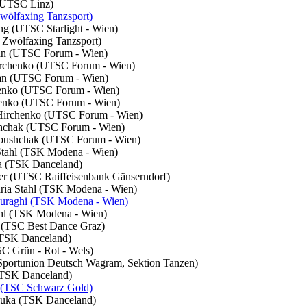
 (UTSC Linz)
wölfaxing Tanzsport)
ng (UTSC Starlight - Wien)
 Zwölfaxing Tanzsport)
tyan (UTSC Forum - Wien)
Hirchenko (UTSC Forum - Wien)
tyan (UTSC Forum - Wien)
chenko (UTSC Forum - Wien)
chenko (UTSC Forum - Wien)
 Hirchenko (UTSC Forum - Wien)
ushchak (UTSC Forum - Wien)
Babushchak (UTSC Forum - Wien)
 Stahl (TSK Modena - Wien)
na (TSK Danceland)
aser (UTSC Raiffeisenbank Gänserndorf)
aria Stahl (TSK Modena - Wien)
Luraghi (TSK Modena - Wien)
tahl (TSK Modena - Wien)
r (TSC Best Dance Graz)
 (TSK Danceland)
SC Grün - Rot - Wels)
 (Sportunion Deutsch Wagram, Sektion Tanzen)
 (TSK Danceland)
 (TSC Schwarz Gold)
yluka (TSK Danceland)