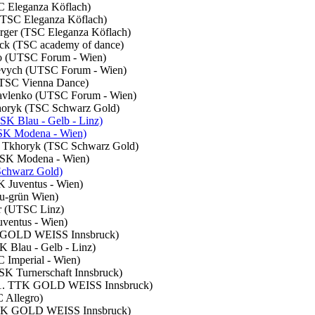
SC Eleganza Köflach)
 (TSC Eleganza Köflach)
erger (TSC Eleganza Köflach)
deck (TSC academy of dance)
nko (UTSC Forum - Wien)
nkevych (UTSC Forum - Wien)
 (TSC Vienna Dance)
 Pavlenko (UTSC Forum - Wien)
khoryk (TSC Schwarz Gold)
SK Blau - Gelb - Linz)
TSK Modena - Wien)
ta Tkhoryk (TSC Schwarz Gold)
 (TSK Modena - Wien)
Schwarz Gold)
K Juventus - Wien)
au-grün Wien)
er (UTSC Linz)
uventus - Wien)
TTK GOLD WEISS Innsbruck)
K Blau - Gelb - Linz)
C Imperial - Wien)
TSK Turnerschaft Innsbruck)
pf (1. TTK GOLD WEISS Innsbruck)
C Allegro)
1. TTK GOLD WEISS Innsbruck)