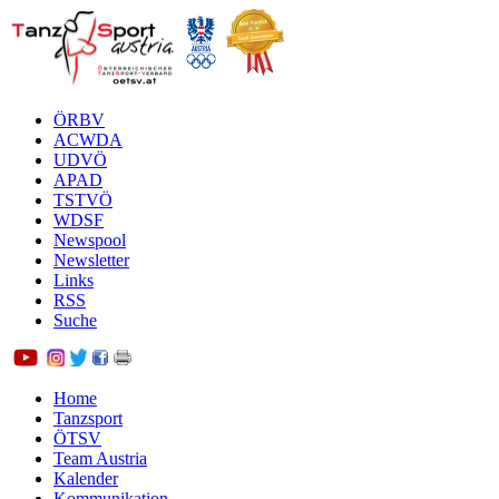
ÖRBV
ACWDA
UDVÖ
APAD
TSTVÖ
WDSF
Newspool
Newsletter
Links
RSS
Suche
Home
Tanzsport
ÖTSV
Team Austria
Kalender
Kommunikation