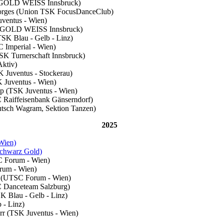
TK GOLD WEISS Innsbruck)
-Borges (Union TSK FocusDanceClub)
uventus - Wien)
TTK GOLD WEISS Innsbruck)
TSK Blau - Gelb - Linz)
C Imperial - Wien)
TSK Turnerschaft Innsbruck)
Aktiv)
K Juventus - Stockerau)
K Juventus - Wien)
pp (TSK Juventus - Wien)
C Raiffeisenbank Gänserndorf)
eutsch Wagram, Sektion Tanzen)
2025
Wien)
Schwarz Gold)
C Forum - Wien)
rum - Wien)
a (UTSC Forum - Wien)
C Danceteam Salzburg)
K Blau - Gelb - Linz)
 - Linz)
rr (TSK Juventus - Wien)