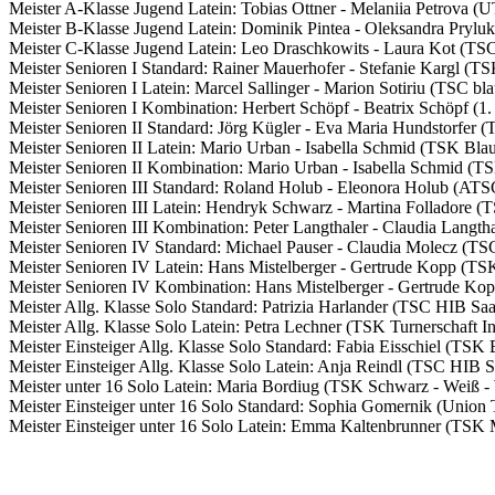
Meister A-Klasse Jugend Latein: Tobias Ottner - Melaniia Petrova 
Meister B-Klasse Jugend Latein: Dominik Pintea - Oleksandra Pryl
Meister C-Klasse Jugend Latein: Leo Draschkowits - Laura Kot (TS
Meister Senioren I Standard: Rainer Mauerhofer - Stefanie Kargl (TS
Meister Senioren I Latein: Marcel Sallinger - Marion Sotiriu (TSC bl
Meister Senioren I Kombination: Herbert Schöpf - Beatrix Schöpf
Meister Senioren II Standard: Jörg Kügler - Eva Maria Hundstorfer (
Meister Senioren II Latein: Mario Urban - Isabella Schmid (TSK Blau
Meister Senioren II Kombination: Mario Urban - Isabella Schmid (TS
Meister Senioren III Standard: Roland Holub - Eleonora Holub (ATS
Meister Senioren III Latein: Hendryk Schwarz - Martina Folladore (
Meister Senioren III Kombination: Peter Langthaler - Claudia Langth
Meister Senioren IV Standard: Michael Pauser - Claudia Molecz (TS
Meister Senioren IV Latein: Hans Mistelberger - Gertrude Kopp (TS
Meister Senioren IV Kombination: Hans Mistelberger - Gertrude Ko
Meister Allg. Klasse Solo Standard: Patrizia Harlander (TSC HIB Saa
Meister Allg. Klasse Solo Latein: Petra Lechner (TSK Turnerschaft I
Meister Einsteiger Allg. Klasse Solo Standard: Fabia Eisschiel (TSK 
Meister Einsteiger Allg. Klasse Solo Latein: Anja Reindl (TSC HIB S
Meister unter 16 Solo Latein: Maria Bordiug (TSK Schwarz - Weiß -
Meister Einsteiger unter 16 Solo Standard: Sophia Gomernik (Uni
Meister Einsteiger unter 16 Solo Latein: Emma Kaltenbrunner (TSK