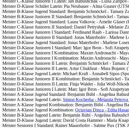
Meister C-Klasse Junioren I Latein: Jan Babushchak - Luisa Zarip
Meister D-Klasse Schüler Latein: Pia Neubauer - Alina Gnaser (UTS
Meister B-Klasse Jugend Standard: Benjamin Schmöckel - Tamara 
Meister B-Klasse Junioren II Standard: Benjamin Schmöckel - Tam
Meister C-Klasse Jugend Standard: Laura Valkovic - Amelie Glaser
Meister C-Klasse Junioren II Standard: Daniel Petryshak - Melanie
Meister C-Klasse Junioren I Standard: Ferdinand Raab - Larissa Dan
Meister D-Klasse Junioren II Standard: Jonas Maierhofer - Marlene 
Meister D-Klasse Jugend Standard: Jonas Maierhofer - Marlene Lose
Meister D-Klasse Junioren I Standard: Marc Igor Bron - Sofi Airap
Meister C-Klasse Junioren I Kombination: Maxim Andronachi - Ma
Meister C-Klasse Junioren I Kombination: Maxim Andronachi - Ma
Meister B-Klasse Junioren II Latein: Benjamin Schmöckel - Tamara
Meister C-Klasse Junioren II Latein: Artur Chukhrai - Mara Bojani
Meister C-Klasse Jugend Latein: Michael Kraft - Annabell Sipos (S
Meister B-Klasse Junioren II Kombination: Benjamin Schmöckel - 
Meister D-Klasse Junioren II Latein: Finja Walder - Julia Wolf-Ni
Meister D-Klasse Junioren I Latein: Marc Igor Bron - Sofi Airapet
Meister A-Klasse Jugend Standard: Benjamin Bübl - Angelina Bab
Meister A-Klasse Jugend Latein:
Simon Kocherha - Melaniia Petrov
Meister A-Klasse Jugend Kombination: Benjamin Bübl - Angelina 
Meister A-Klasse Jugend Kombination:
Octavian Dinca - Edita Hasa
Meister B-Klasse Jugend Latein: Benjamin Bübl - Angelina Babush
Meister D-Klasse Jugend Latein: David Costa Hammer - Maria Knap
Meister Senioren I Standard: Rainer Mauerhofer - Sabine Pux (TSK J