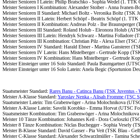
Meister Senioren I Latein: Philip Bratschko - Sophia Wedel (1. T
Meister Senioren I Kombination: Alexander Stoiber - Anna Ivanen
Meister Senioren II Standard: Michael Boltz - Veronika Boltz (TSK J
Meister Senioren II Latein: Herbert Schöpf - Beatrix Schöpf (1. 
Meister Senioren II Kombination: Andreas Polz - Ilse Braunsperger (
Meister Senioren III Standard: Roland Holub - Eleonora Holub (ATS
Meister Senioren III Latein: Hendryk Schwarz - Martina Folladore (
Meister Senioren III Kombination: Christian Pilz - Alexa Elser (TSC 
Meister Senioren IV Standard: Harald Ebner - Martina Gansterer (TS
Meister Senioren IV Latein: Hans Mistelberger - Gertrude Kopp (TS
Meister Senioren IV Kombination: Hans Mistelberger - Gertrude Ko
Meister Einsteiger unter 16 Solo Standard: Paula Baumgartner (UTS
Meister Einsteiger unter 16 Solo Latein: Anela Begic (Sportunion D
Staatsmeister Standard:
Rares Banu - Catinca Banu (TSK Juventus - 
Meister A-Klasse Standard:
Yaroslav Nenka - Alisah Fromme (TSC 
Staatsmeister Latein: Tim Grabenwöger - Arina Molochnikova (UTS
Meister A-Klasse Latein: Savelii Korobko - Emma Horvat (UTSC Fo
Staatsmeister Kombination: Tim Grabenwöger - Arina Molochnikov
Meister 10 Tänze Kombination: Johannes Keil - Dora Cseloszki (TS
Meister 8 Tänze Kombination: Niclas Buchegger - Sophia Vesely (TS
Meister B-Klasse Standard: David Gasser - Pia Veit (TSK Blau - Gelb
Meister C-Klasse Standard: Alexander Schwarzlmüller - Tamina Sche