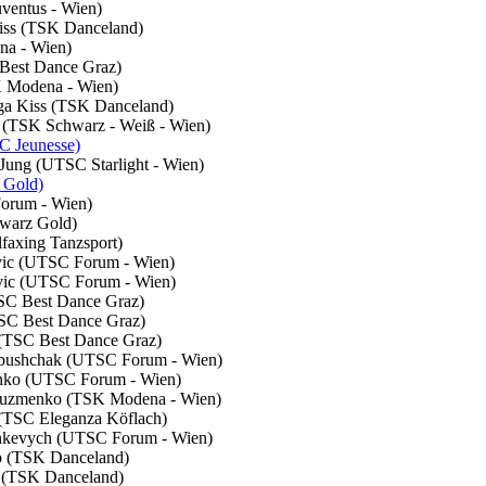
uventus - Wien)
Kiss (TSK Danceland)
na - Wien)
 Best Dance Graz)
K Modena - Wien)
nga Kiss (TSK Danceland)
n (TSK Schwarz - Weiß - Wien)
SC Jeunesse)
-Jung (UTSC Starlight - Wien)
 Gold)
Forum - Wien)
hwarz Gold)
faxing Tanzsport)
ovic (UTSC Forum - Wien)
ovic (UTSC Forum - Wien)
TSC Best Dance Graz)
TSC Best Dance Graz)
r (TSC Best Dance Graz)
Babushchak (UTSC Forum - Wien)
lenko (UTSC Forum - Wien)
a Kuzmenko (TSK Modena - Wien)
a (TSC Eleganza Köflach)
Zinkevych (UTSC Forum - Wien)
go (TSK Danceland)
go (TSK Danceland)