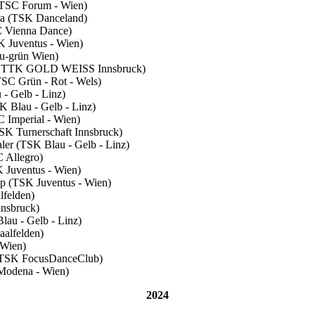
(UTSC Forum - Wien)
uka (TSK Danceland)
C Vienna Dance)
K Juventus - Wien)
au-grün Wien)
 (1. TTK GOLD WEISS Innsbruck)
TSC Grün - Rot - Wels)
 - Gelb - Linz)
K Blau - Gelb - Linz)
C Imperial - Wien)
TSK Turnerschaft Innsbruck)
aler (TSK Blau - Gelb - Linz)
C Allegro)
K Juventus - Wien)
pp (TSK Juventus - Wien)
lfelden)
nnsbruck)
Blau - Gelb - Linz)
aalfelden)
 Wien)
on TSK FocusDanceClub)
 Modena - Wien)
2024