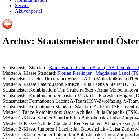
Service
Aktivenportal
Archiv: Staatsmeister und Öster
Staatsmeister Standard:
Rares Banu - Catinca Banu (TSK Juventus - 
Meister A-Klasse Standard:
Florian Fierlinger - Magdalena Landl (T
Staatsmeister Latein: Tim Grabenwöger - Arina Molochnikova (UTS
Meister A-Klasse Latein: Jason Ribisch - Ella Laetizia Steirer (UTS
Staatsmeister Kombination: Tim Grabenwöger - Arina Molochnikov
Staatsmeister Kombination: Sebastian Mackrell - Florestina Hagen 
Staatsmeister Formationen Latein: A-Team HSV-Zwölfaxing A-Team
Staatsmeister Formationen Standard: Standard A-Team TSK Juventu
Meister 8 Tänze Kombination: Oscar Achilles - Julia Odpadlik (TSK 
Meister C-Klasse Schüler Standard: Jan Babushchak - Luisa Zarip
Meister D-Klasse Schüler Standard: Pia Neubauer - Alina Gnaser (U
Meister B-Klasse Junioren I Latein: Jan Babushchak - Luisa Zarip
Meister C-Klasse Schüler Latein: Jan Babushchak - Luisa Zaripov