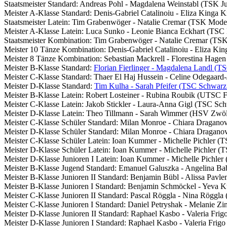
Staatsmeister Standard: Andreas Pohl - Magdalena Weinstabl (TSK J
Meister A-Klasse Standard: Denis-Gabriel Catalinoiu - Eliza Kinga 
Staatsmeister Latein: Tim Grabenwöger - Natalie Cremar (TSK Mode
Meister A-Klasse Latein: Luca Sunko - Leonie Bianca Eckhart (TSC
Staatsmeister Kombination: Tim Grabenwöger - Natalie Cremar (TS
Meister 10 Tänze Kombination: Denis-Gabriel Catalinoiu - Eliza Ki
Meister 8 Tänze Kombination: Sebastian Mackrell - Florestina Hage
Meister B-Klasse Standard:
Florian Fierlinger - Magdalena Landl (T
Meister C-Klasse Standard: Thaer El Haj Hussein - Celine Odegaard
Meister D-Klasse Standard:
Tim Kulha - Sarah Pfeifer (TSC Schwarz
Meister B-Klasse Latein: Robert Losteiner - Rubina Roubik (UTSC 
Meister C-Klasse Latein: Jakob Stickler - Laura-Anna Gigl (TSC Sc
Meister D-Klasse Latein: Theo Tillmann - Sarah Wimmer (HSV Zwöl
Meister C-Klasse Schüler Standard: Milan Monroe - Chiara Dragan
Meister D-Klasse Schüler Standard: Milan Monroe - Chiara Dragan
Meister C-Klasse Schüler Latein: Ioan Kummer - Michelle Pichler (
Meister D-Klasse Schüler Latein: Ioan Kummer - Michelle Pichler (
Meister D-Klasse Junioren I Latein: Ioan Kummer - Michelle Pichle
Meister B-Klasse Jugend Standard: Emanuel Galuszka - Angelina 
Meister B-Klasse Junioren II Standard: Benjamin Bübl - Alissa Pav
Meister B-Klasse Junioren I Standard: Benjamin Schmöckel - Yev
Meister C-Klasse Junioren II Standard: Pascal Röggla - Nina Röggl
Meister C-Klasse Junioren I Standard: Daniel Petryshak - Melanie 
Meister D-Klasse Junioren II Standard: Raphael Kasbo - Valeria Fri
Meister D-Klasse Junioren I Standard: Raphael Kasbo - Valeria Fri