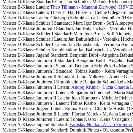
Meister D-Klasse Standard: Christian Schmitz - Melanie Eichenauer
Meister B-Klasse Latein:
Theo Tillmann - Manami Ziervogel (HSV Z
Meister C-Klasse Latein: Thaer El Haj Hussein - Celine Odegaard-Ju
Meister D-Klasse Latein: Christoph Schmid - Lea Leitenmüller (HSV
Meister C-Klasse Schüler I Standard: Marc Igor Bron - Sofi Airape
Meister D-Klasse Junioren I Standard: Jan Babushchak - Veronika 
Meister D-Klasse Schüler I Standard: Marc Igor Bron - Sofi Airape
Meister C-Klasse Schüler I Latein: Jan Babushchak - Veronika Hir
Meister D-Klasse Schüler I Latein: Jan Babushchak - Veronika Hir
Meister C-Klasse Schüler Kombination: Jan Babushchak - Veronika
Meister B-Klasse Jugend Standard: Benjamin Bübl - Angelina Bab
Meister B-Klasse Junioren II Standard: Benjamin Bübl - Angelina 
Meister B-Klasse Junioren I Standard: Benjamin Schmöckel - Maria
Meister C-Klasse Junioren I Standard: Tobias Kasbo - Keira Variagi
Meister D-Klasse Junioren II Standard: Laura Valkovic - Amelie Gl
Meister D-Klasse Junioren I Kombination: Benjamin Schmöckel - M
Meister B-Klasse Junioren II Latein:
Andrej Krunic - Lucia Claudia 
Meister B-Klasse Junioren I Latein: Benjamin Schmöckel - Maria S
Meister C-Klasse Junioren II Latein: Ioan Kummer - Michelle Pichle
Meister C-Klasse Junioren I Latein: Tobias Kasbo - Keira Variagina
Meister D-Klasse Jugend Latein: Emma Hoslin - Charlotte Hoslin (T
Meister D-Klasse Junioren II Latein: Florian Marek - Marlena Lang
Meister D-Klasse Junioren I Latein: Tobias Kasbo - Keira Variagina
Meister A-Klasse Jugend Standard:
Yaroslav Nenka - Alisah Fromme
Meister C-Klasse Jugend Standard: Dominik Pintea - Oleksandra Pr