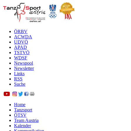
ÖRBV
ACWDA
UDVÖ
APAD
TSTVÖ
WDSF
Newspool
Newsletter
Links
RSS
Suche
Home
Tanzsport
ÖTSV
Team Austria
Kalender
Kommunikation