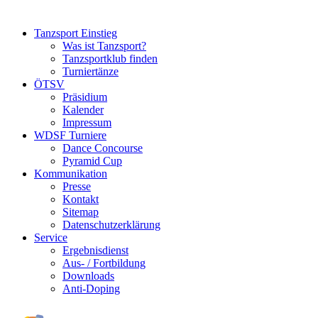
Tanzsport Einstieg
Was ist Tanzsport?
Tanzsportklub finden
Turniertänze
ÖTSV
Präsidium
Kalender
Impressum
WDSF Turniere
Dance Concourse
Pyramid Cup
Kommunikation
Presse
Kontakt
Sitemap
Datenschutzerklärung
Service
Ergebnisdienst
Aus- / Fortbildung
Downloads
Anti-Doping