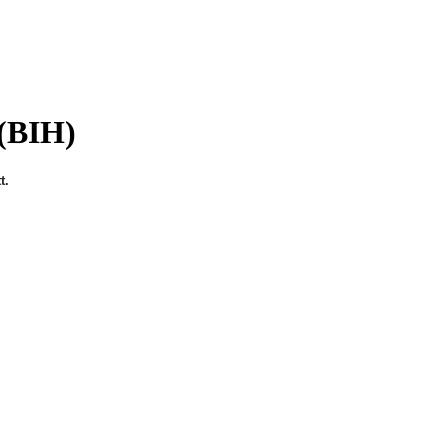
 (BIH)
t.