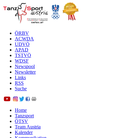
ÖRBV
ACWDA
UDVÖ
APAD
TSTVÖ
WDSF
Newspool
Newsletter
Links
RSS
Suche
Home
Tanzsport
ÖTSV
Team Austria
Kalender
Kommunikation