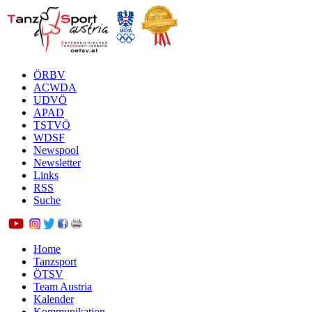
ÖRBV
ACWDA
UDVÖ
APAD
TSTVÖ
WDSF
Newspool
Newsletter
Links
RSS
Suche
Home
Tanzsport
ÖTSV
Team Austria
Kalender
Kommunikation