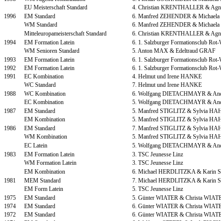
EU Meisterschaft Standard
4. Christian KRENTHALLER & A
1996
EM Standard
6. Manfred ZEHENDER & Michael
WM Standard
6. Manfred ZEHENDER & Michael
Mitteleuropameisterschaft Standard
6. Christian KRENTHALLER & A
1994
EM Formation Latein
6. 1. Salzburger Formationsclub Rot-
WM Senioren Standard
5. Anton MAX & Edeltraud GRAF
1993
EM Formation Latein
6. 1. Salzburger Formationsclub Rot-
1992
EM Formation Latein
6. 1. Salzburger Formationsclub Rot-
1991
EC Kombination
4. Helmut und Irene HANKE
WC Standard
7. Helmut und Irene HANKE
1988
WC Kombination
6. Wolfgang DIETACHMAYR & A
EC Kombination
5. Wolfgang DIETACHMAYR & A
1987
EM Standard
5. Manfred STIGLITZ & Sylvia H
EM Kombination
5. Manfred STIGLITZ & Sylvia H
1986
EM Standard
7. Manfred STIGLITZ & Sylvia H
WM Kombination
5. Manfred STIGLITZ & Sylvia H
EC Latein
5. Wolfgang DIETACHMAYR & A
1983
EM Formation Latein
3. TSC Jeunesse Linz
WM Formation Latein
3. TSC Jeunesse Linz
EM Kombination
6. Michael HERDLITZKA & Karin
1981
MEM Standard
7. Michael HERDLITZKA & Karin
EM Form Latein
5. TSC Jeunesse Linz
1975
EM Standard
5. Günter WIATER & Christa WIAT
1974
EM Standard
6. Günter WIATER & Christa WIAT
1972
EM Standard
6. Günter WIATER & Christa WIAT