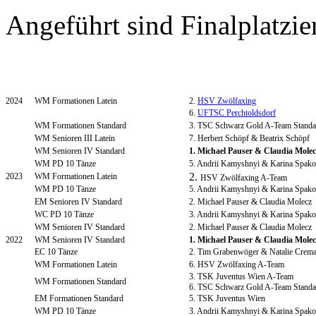
Angeführt sind Finalplatzie
2024
WM Formationen Latein
2.
HSV Zwölfaxing
6.
UFTSC Perchtoldsdorf
WM Formationen Standard
3. TSC Schwarz Gold A-Team Standa
WM Senioren III Latein
7. Herbert Schöpf & Beatrix Schöpf
WM Senioren IV Standard
1.
Michael Pauser & Claudia Molec
WM PD 10 Tänze
5. Andrii Kamyshnyi & Karina Spak
2.
2023
WM Formationen Latein
HSV Zwölfaxing A-Team
WM PD 10 Tänze
5. Andrii Kamyshnyi & Karina Spak
EM Senioren IV Standard
2. Michael Pauser & Claudia Molecz
WC PD 10 Tänze
3. Andrii Kamyshnyi & Karina Spak
WM Senioren IV Standard
2. Michael Pauser & Claudia Molecz
2022
WM Senioren IV Standard
1.
Michael Pauser & Claudia Molec
EC 10 Tänze
2. Tim Grabenwöger & Natalie Crema
WM Formationen Latein
6. HSV Zwölfaxing A-Team
3. TSK Juventus Wien A-Team
WM Formationen Standard
6. TSC Schwarz Gold A-Team Standa
EM Formationen Standard
5. TSK Juventus Wien
WM PD 10 Tänze
3. Andrii Kamyshnyi & Karina Spak