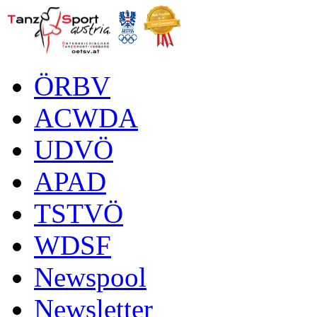
ÖRBV
ACWDA
UDVÖ
APAD
TSTVÖ
WDSF
Newspool
Newsletter