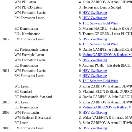
WM PD Latein
4. Zufar ZARIPOV & Anna LU
WM PD ü35 Latein
3. Herbert und Beatrix Schöpf
WM Formation Latein
6.
HSV Zwölfaxing
EM Formation Latein
5.
HSV Zwölfaxing
6.
TSC Schwarz Gold Wien
EC Kombination
5. Markus HACKL - Stefanie KRA
EU - Kombination
5. Thomas GRUBER - Laura PUCH
2012
EM Formation Latein
5.
HSV Zwölfaxing
6.
TSC Schwarz Gold Wien
EC Professionals Latein
6. Danilo CAMPISI & Julia BUR
WM Freestyle Latein
8.
Vadim GARBUZOV & Kathrin 
WM Formation Latein
5.
HSV Zwölfaxing
EC Kombination
6. Andreas POHL - Elisabeth BECK
2011
WM Formation Latein
6.
HSV Zwölfaxing
EM Formation Latein
4.
HSV Zwölfaxing
5.
TSC Schwarz Gold Wien
WC Latein
3. Zufar ZARIPOV & Anna LU
EC Standard
5. Vladimir SLON & Bianka ZUB
EC Professionals Standard
4. Danilo CAMPISI & Julia BUR
2010
WC Latein
5. Zufar ZARIPOV & Anna LU
EC Kombination
4.
Vadim GARBUZOV & Kathrin 
2009
WM Form Latein
6.
HSV Zwölfaxing
WM Senioren II Standard
2. Walter VALENTA & Irmtraud M
EC Latein
3. Zufar ZARIPOV & Anna LU
2008
EM Formation Latein
6.
HSV Zwölfaxing