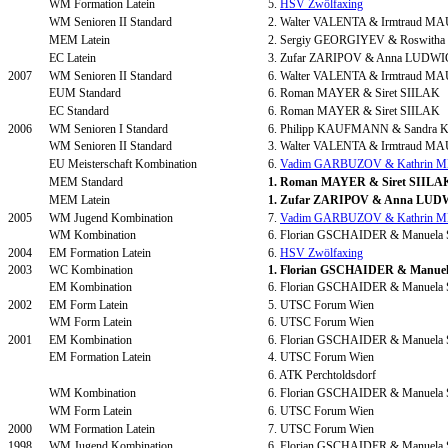
WM Formation Latein
5.
HSV Zwölfaxing
WM Senioren II Standard
2. Walter VALENTA & Irmtraud M
MEM Latein
2. Sergiy GEORGIYEV & Roswit
EC Latein
3. Zufar ZARIPOV & Anna LU
2007
WM Senioren II Standard
6. Walter VALENTA & Irmtraud M
EUM Standard
6. Roman MAYER & Siret SIILAK
EC Standard
6. Roman MAYER & Siret SIILAK
2006
WM Senioren I Standard
6. Philipp KAUFMANN & Sandr
WM Senioren II Standard
3. Walter VALENTA & Irmtraud M
EU Meisterschaft Kombination
6.
Vadim GARBUZOV & Kathrin 
MEM Standard
1. Roman MAYER & Siret SIILA
MEM Latein
1. Zufar ZARIPOV & Anna 
2005
WM Jugend Kombination
7.
Vadim GARBUZOV & Kathrin 
WM Kombination
6. Florian GSCHAIDER & Manuel
2004
EM Formation Latein
6.
HSV Zwölfaxing
2003
WC Kombination
1. Florian GSCHAIDER & Manu
EM Kombination
6. Florian GSCHAIDER & Manuel
2002
EM Form Latein
5. UTSC Forum Wien
WM Form Latein
6. UTSC Forum Wien
2001
EM Kombination
6. Florian GSCHAIDER & Manuel
EM Formation Latein
4. UTSC Forum Wien
6. ATK Perchtoldsdorf
WM Kombination
6. Florian GSCHAIDER & Manuel
WM Form Latein
6. UTSC Forum Wien
2000
WM Formation Latein
7. UTSC Forum Wien
1998
WM Jugend Kombination
6. Florian GSCHAIDER & Manuel