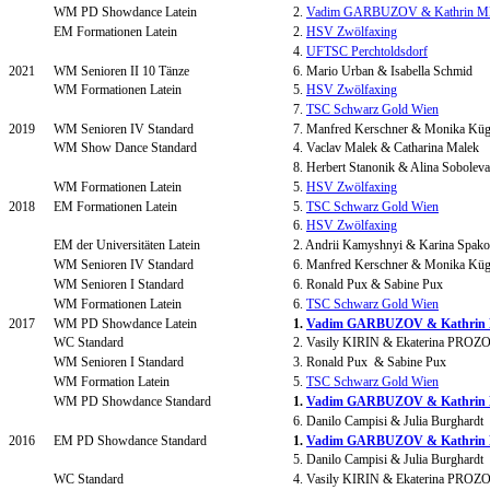
WM PD Showdance Latein
2.
Vadim GARBUZOV & Kathrin 
EM Formationen Latein
2.
HSV Zwölfaxing
4.
UFTSC Perchtoldsdorf
2021
WM Senioren II 10 Tänze
6. Mario Urban & Isabella Schmid
WM Formationen Latein
5.
HSV Zwölfaxing
7.
TSC Schwarz Gold Wien
2019
WM Senioren IV Standard
7. Manfred Kerschner & Monika Küg
WM Show Dance Standard
4. Vaclav Malek & Catharina Malek
8. Herbert Stanonik & Alina Soboleva
WM Formationen Latein
5.
HSV Zwölfaxing
2018
EM Formationen Latein
5.
TSC Schwarz Gold Wien
6.
HSV Zwölfaxing
EM der Universitäten Latein
2. Andrii Kamyshnyi & Karina Spak
WM Senioren IV Standard
6. Manfred Kerschner & Monika Küg
WM Senioren I Standard
6. Ronald Pux & Sabine Pux
WM Formationen Latein
6.
TSC Schwarz Gold Wien
2017
WM PD Showdance Latein
1.
Vadim GARBUZOV & Kathri
WC Standard
2. Vasily KIRIN & Ekaterina PRO
WM Senioren I Standard
3. Ronald Pux & Sabine Pux
WM Formation Latein
5.
TSC Schwarz Gold Wien
WM PD Showdance Standard
1.
Vadim GARBUZOV & Kathri
6. Danilo Campisi & Julia Burghardt
2016
EM PD Showdance Standard
1.
Vadim GARBUZOV & Kathri
5. Danilo Campisi & Julia Burghardt
WC Standard
4. Vasily KIRIN & Ekaterina PRO