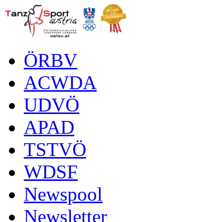
ÖRBV
ACWDA
UDVÖ
APAD
TSTVÖ
WDSF
Newspool
Newsletter