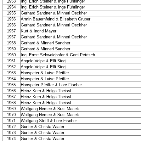
1953
Ing. Erich Steiner & Inge Führlinger
1954
Ing. Erich Steiner & Inge Führlinger
1955
Gerhard Sandner & Minnerl Oeckher
1956
Armin Bauernfeind & Elisabeth Gruber
1956
Gerhard Sandner & Minnerl Oeckher
1957
Kurt & Ingrid Mayer
1957
Gerhard Sandner & Minnerl Oeckher
1958
Gerhard & Minnerl Sandner
1959
Gerhard & Minnerl Sandner
1960
Ing. Ernst Schweighofer & Gerti Petrisch
1961
Angelo Volpe & Elfi Siegl
1962
Angelo Volpe & Elfi Siegl
1963
Hanspeter & Luise Pfeiffer
1964
Hanspeter & Luise Pfeiffer
1965
Hanspeter Pfeiffer & Lore Fischer
1966
Heinz Kern & Helga Theissl
1967
Heinz Kern & Helga Theissl
1968
Heinz Kern & Helga Theissl
1969
Wolfgang Nemec & Susi Macek
1970
Wolfgang Nemec & Susi Macek
1971
Wolfgang Steffl & Lore Fischer
1972
Gunter & Christa Wiater
1973
Gunter & Christa Wiater
1974
Gunter & Christa Wiater