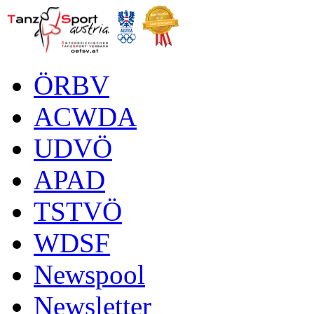
ÖRBV
ACWDA
UDVÖ
APAD
TSTVÖ
WDSF
Newspool
Newsletter